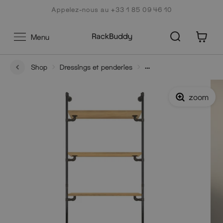
Aller
Appelez-nous au +33 1 85 09 46 10
au
contenu
0
Menu
Shop
Dressings et penderies
Original Walk-In système d'étagères 1 colonne - (4
étagères)
zoom