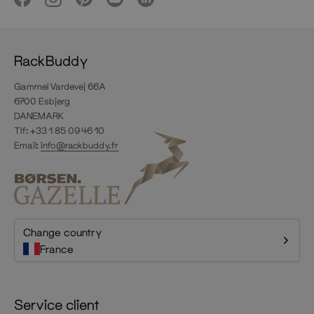
RackBuddy
Gammel Vardevej 66A
6700 Esbjerg
DANEMARK
Tlf: +33 1 85 09 46 10
Email:
info@rackbuddy.fr
Change country
France
Service client