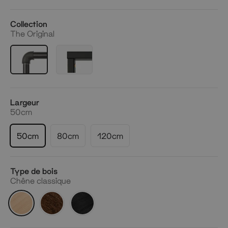
Collection
The Original
Largeur
50cm
50cm
80cm
120cm
Type de bois
Chêne classique
Chêne
Chêne
Chêne
classique
fumé
foncé