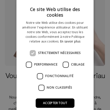
Ce site Web utilise des
cookies
Notre site Web utilise des cookies pour
améliorer l'expérience utilisateur. En utilisant
notre site Web, vous acceptez tous les
cookies conformément à notre Politique
relative aux cookies.
En savoir plus
STRICTEMENT NÉCESSAIRES
PERFORMANCE
CIBLAGE
Vous ne savez pas quel matériau
FONCTIONNALITÉ
choisir?
NON CLASSIFIÉS
Nous savons que c'est une décision difficile à prendre,
c'est pourquoi nous avons créé une petite boîte à
ACCEPTER TOUT
matériaux qui contient les échantillons de nos types de