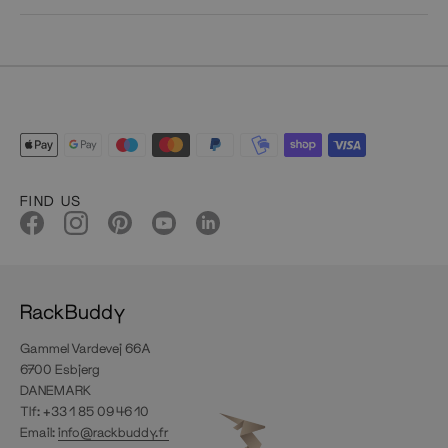
FIND US
RackBuddy
Gammel Vardevej 66A
6700 Esbjerg
DANEMARK
Tlf: +33 1 85 09 46 10
Email:
info@rackbuddy.fr