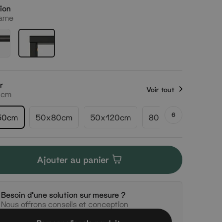
tion
rame
r
Voir tout
0cm
6
50cm
50x80cm
50x120cm
80x80cm
80x
Ajouter au panier
Besoin d'une solution sur mesure ?
Nous offrons conseils et conception