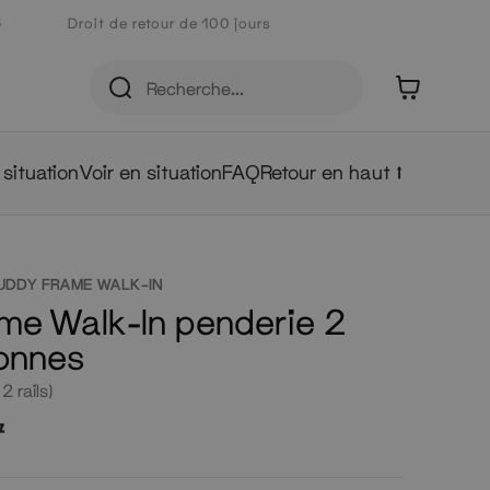
5
Droit de retour de 100 jours
0
 situation
Voir en situation
FAQ
Retour en haut ⭡
UDDY FRAME WALK-IN
me Walk-In penderie 2
onnes
 2 rails)
7