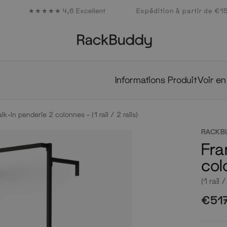
★★★★★ 4,6 Excellent
Expédition à partir de €1
Studio
de
Collection
Produits
Collections
design
Inspiration
capsules
Professionals
Produits
Collections
Studio
de
Informations Produit
Voir en
design
Inspiration
k-In penderie 2 colonnes - (1 rail / 2 rails)
Collection
capsules
RACKB
Professionals
Fra
col
(1 rail /
€51