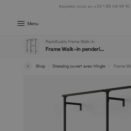
Aller
Appelez-nous au +33 1 85 09 46 10
au
contenu
Menu
RackBuddy Frame Walk-in
Frame Walk-In penderie 2 colonnes
Shop
Dressing ouvert avec tringle
Frame Wal