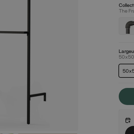
Collec
The F
Largeu
50x5
50x