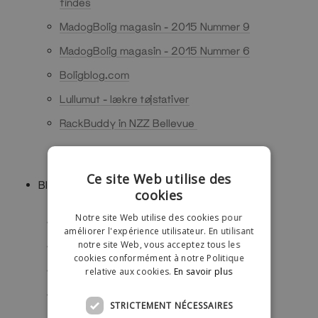
findes
MadogBolig magasin - 2015 Nummer 9
MadogBolig magasin - 2015 Nummer 6
Boligblog.com
Lullumut - lækre tøjstativer
RackBuddy in NZZ Bellevue
Ce site Web utilise des
Blogs allemands:
cookies
Notre site Web utilise des cookies pour
Lisa de itsprettynice.com
améliorer l'expérience utilisateur. En utilisant
notre site Web, vous acceptez tous les
Elisa de schwarzersamt.com
cookies conformément à notre Politique
Clara de fashionvernissage.com
relative aux cookies.
En savoir plus
Ira de designsdots.de
STRICTEMENT NÉCESSAIRES