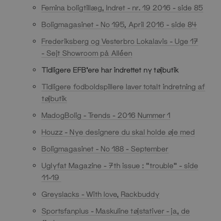
Femina boligtillæg, Indret - nr. 19 2016 - side 85
Boligmagasinet - No 195, April 2016 - side 84
Frederiksberg og Vesterbro Lokalavis - Uge 17
-
Sejt Showroom på Alléen
Tidligere EFB'ere har indrettet ny tøjbutik
Tidligere fodboldspillere laver totalt indretning af
tøjbutik
MadogBolig - Trends - 2016 Nummer 1
Houzz - Nye designere du skal holde øje med
Boligmagasinet - No 188 - September
Uglyfat Magazine - 7th issue : "trouble" - side
11-19
Greyslacks - With love, Rackbuddy
Sportsfanplus - Maskuline tøjstativer - ja, de