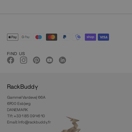
FIND US
RackBuddy
Gammel Vardevej 66A
6700 Esbjerg
DANEMARK
Tlf: +33 1 85 09 46 10
Email:
info@rackbuddy.fr