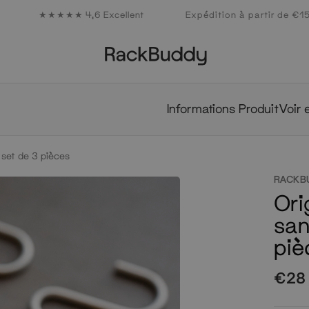
★★★★★ 4,6 Excellent
Expédition à partir de €1
Studio
de
Collection
Produits
Collections
design
Inspiration
capsules
Professionals
Produits
Collections
Studio
de
Informations Produit
Voir 
design
Inspiration
 set de 3 pièces
Collection
capsules
RACKB
Professionals
Ori
san
piè
€28