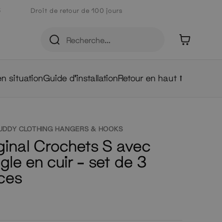
5
Droit de retour de 100 jours
0
en situation
Guide d'installation
Retour en haut ⭡
UDDY CLOTHING HANGERS & HOOKS
ginal Crochets S avec
gle en cuir – set de 3
ces