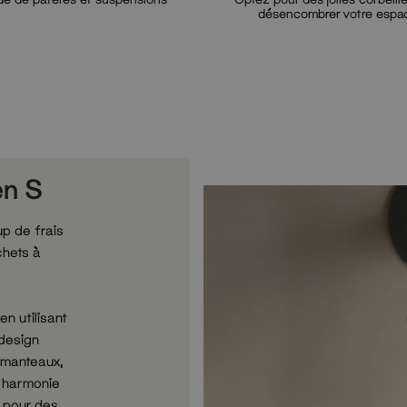
désencombrer votre espa
Optional button
Optional button
en S
p de frais
chets à
n utilisant
 design
 manteaux,
e harmonie
t pour des