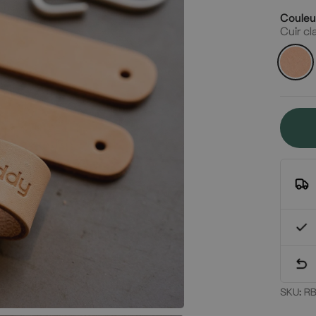
Couleu
Cuir cl
Cuir
classiq
SKU:
RB