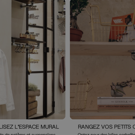
ILISEZ L'ESPACE MURAL
RANGEZ VOS PETITS 
ide de patères et suspensions
Optez pour des jolies corbeill