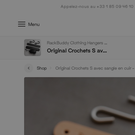
Aller
Appelez-nous au +33 1 85 09 46 10
au
contenu
Menu
RackBuddy Clothing Hangers & Hooks
Original Crochets S avec sangle en cuir – set de 3 pièces
Shop
Original Crochets S avec sangle en cuir –