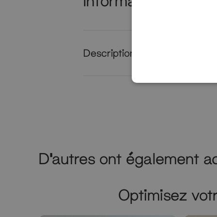
Informations Produi
Description produit
D'autres ont également a
Optimisez vot