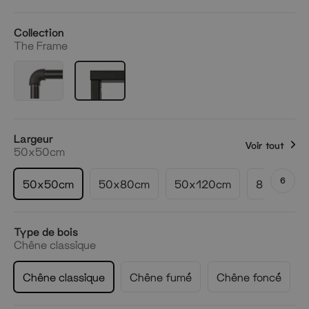
Collection
The Frame
Largeur
Voir tout
50x50cm
6
50x50cm
50x80cm
50x120cm
80x50cm
Type de bois
Chêne classique
Chêne classique
Chêne fumé
Chêne foncé