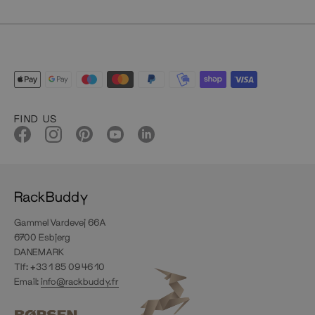
FIND US
RackBuddy
Gammel Vardevej 66A
6700 Esbjerg
DANEMARK
Tlf: +33 1 85 09 46 10
Email:
info@rackbuddy.fr