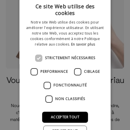
Ce site Web utilise des
cookies
Notre site Web utilise des cookies pour
améliorer l'expérience utilisateur. En utilisant
notre site Web, vous acceptez tous les
cookies conformément à notre Politique
relative aux cookies.
En savoir plus
STRICTEMENT NÉCESSAIRES
PERFORMANCE
CIBLAGE
Vous ne savez pas quel matériau
FONCTIONNALITÉ
choisir?
NON CLASSIFIÉS
Nous savons que c'est une décision difficile à prendre,
c'est pourquoi nous avons créé une petite boîte à
ACCEPTER TOUT
matériaux qui contient les échantillons de nos types de
bois et de tuyaux.