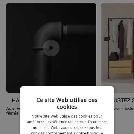
Ce site Web utilise des
HAUTE QUALITÉ
AJUSTEZ 
cookies
Acier véritable ・Tuyaux revêtus・Tubes
Ajustable ・ Exte
filetés
100kg
Notre site Web utilise des cookies pour
améliorer l'expérience utilisateur. En utilisant
notre site Web, vous acceptez tous les
cookies conformément à notre Politique