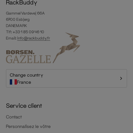
RackBuddy
Gammel Vardevej 66A
6700 Esbjerg
DANEMARK
Tlf: +33 1 85 09 46 10
Email:
info@rackbuddy.fr
Change country
France
Service client
Contact
Personnalisez le vôtre