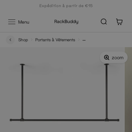
Aller
Expédition à partir de €15
au
contenu
0
Menu
Shop
Portants à Vêtements
Original Chuck - Portant à vêtements suspendu au
plafond avec tringles latérales
zoom