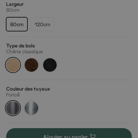
Largeur
80cm
80cm
120cm
Type de bois
Chêne classique
Chêne
Chêne
Chêne
classique
fumé
foncé
Couleur des tuyaux
Foncé
Foncé
Argenté
Ajouter au panier