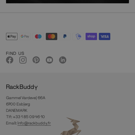
FIND US
RackBuddy
Gammel Vardevej 66A
6700 Esbjerg
DANEMARK
Tlf: +33 1 85 09 46 10
Email:
info@rackbuddy.fr