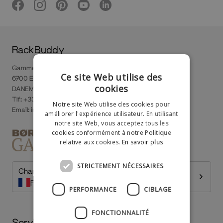
RackBuddy
Gammel Vardevej 66A
Ce site Web utilise des
6700 Esbjerg
cookies
DANEMARK
Tlf: +33 1 85 09 46 10
Notre site Web utilise des cookies pour
Email:
info@rackbuddy.fr
améliorer l'expérience utilisateur. En utilisant
notre site Web, vous acceptez tous les
cookies conformément à notre Politique
relative aux cookies.
En savoir plus
STRICTEMENT NÉCESSAIRES
Change country
France
PERFORMANCE
CIBLAGE
FONCTIONNALITÉ
Service client