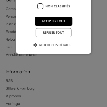
NON CLASSIFIÉS
Contact
Personnalisez le vôtre
ACCEPTER TOUT
Instructions de montage
Expédition et Livraison
REFUSER TOUT
Retours
AFFICHER LES DÉTAILS
FAQ
Annuler commande
Information
B2B
Stilwerk Hamburg
À propos
Heritage