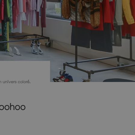
univers coloré.
Boohoo