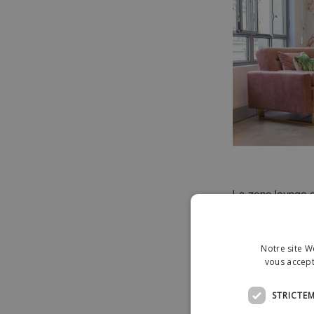
La zone lounge e
détails en laiton
accueillante.
Notre site We
vous accept
Salle de réunion
STRICTE