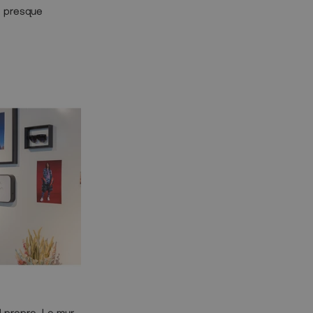
e presque
l propre. Le mur