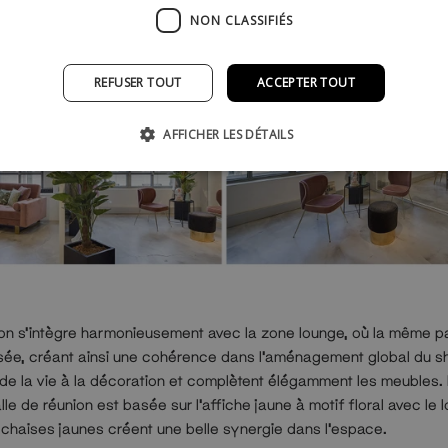
NON CLASSIFIÉS
REFUSER TOUT
ACCEPTER TOUT
AFFICHER LES DÉTAILS
ion s'intègre harmonieusement avec la zone lounge, où la même pa
lisée, créant ainsi une cohérence dans l'aménagement global du 
 de la vie à la décoration et complètent élégamment les meubles. 
lle de réunion est basée sur l'affiche jaune à motif floral avec le
chaises jaunes créent une belle synergie dans l'espace.