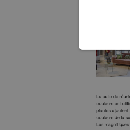
La salle de réun
couleurs est uti
plantes ajoutent
couleurs de la sa
Les magnifiques 