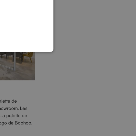
lette de
showroom. Les
La palette de
 logo de Boohoo.