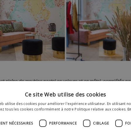
st pleine de meubles pastel en velours et en métal, complétés p
. Cette zone lounge invite les visiteurs dans une atmosphère confo
Ce site Web utilise des cookies
b utilise des cookies pour améliorer l'expérience utilisateur. En utilisant n
ez tous les cookies conformément à notre Politique relative aux cookies.
En
MENT NÉCESSAIRES
PERFORMANCE
CIBLAGE
FO