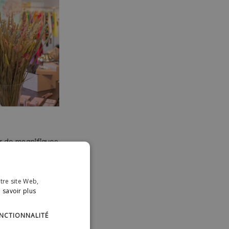
ar de magnifiques
rtable et
otre site Web,
 savoir plus
NCTIONNALITÉ