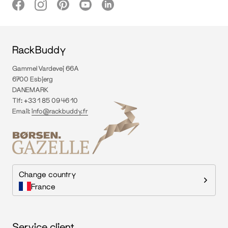
RackBuddy
Gammel Vardevej 66A
6700 Esbjerg
DANEMARK
Tlf: +33 1 85 09 46 10
Email:
info@rackbuddy.fr
Change country
France
Service client