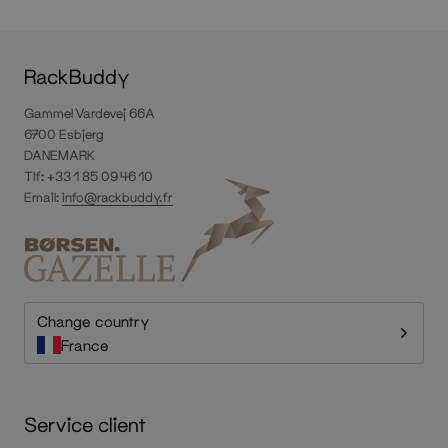
RackBuddy
Gammel Vardevej 66A
6700 Esbjerg
DANEMARK
Tlf: +33 1 85 09 46 10
Email:
info@rackbuddy.fr
Change country
France
Service client