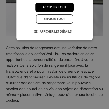
ACCEPTER TOUT
REFUSER TOUT
AFFICHER LES DÉTAILS
Cette solution de rangement est une variation de notre
traditionnelle collection Walk-in. Les casiers en acier
apportent de la personnalité et du caractère à votre
maison. Cette solution de rangement joue avec la
transparence et a pour mission de créer de l'espace
plutôt que d'encombrer. Il existe une multitude de façons
d'utiliser ces casiers de rangement, vous pouvez y
stocker des bouteilles de vin, des objets de décoration ou
même y placer un livre vintage pour ajouter une touche de
couleur.