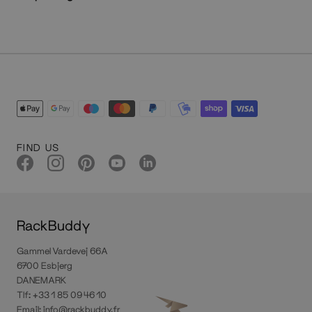
FIND US
RackBuddy
Gammel Vardevej 66A
6700 Esbjerg
DANEMARK
Tlf: +33 1 85 09 46 10
Email:
info@rackbuddy.fr