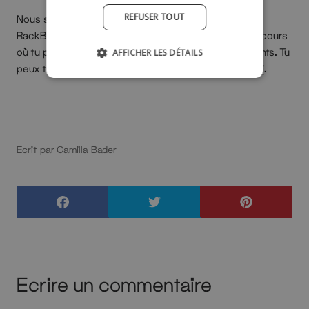
REFUSER TOUT
Nous serions ravis de voir comment tu décores ton
RackBuddy! C'est pourquoi nous avons créé un concours
où tu peux te faire rembourser ton portant à vêtements. Tu
AFFICHER LES DÉTAILS
peux trouver des information sur cette campagne
ici
.
Ecrit par Camilla Bader
Ecrire un commentaire