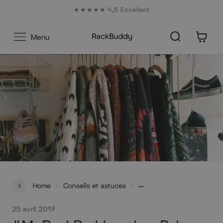
Aller
Expédition à partir de €15
au
contenu
0
Menu
Home
Conseils et astuces
#MyRackBuddy - chez Polga de somelostgirl.de
25 avril 2017