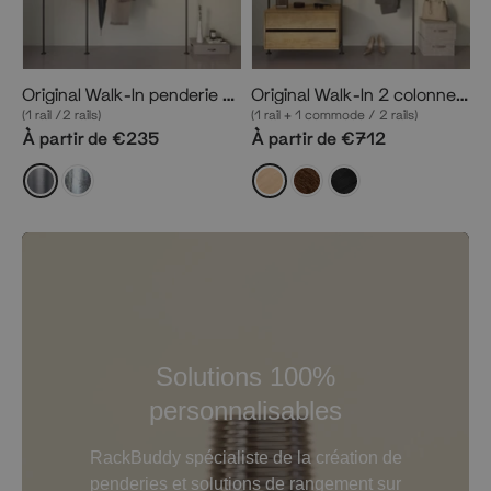
Original Walk-In penderie 2 colonnes
Original Walk-In 2 colonnes penderie avec commode
(1 rail /2 rails)
(1 rail + 1 commode / 2 rails)
À partir de €235
À partir de €712
Solutions 100%
personnalisables
RackBuddy spécialiste de la création de
penderies et solutions de rangement sur