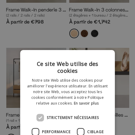
Frame Walk-In penderie 3 colonnes
Frame Walk-In 3 colonnes avec bureau
(2 rails / 2 rails / 2 rails)
(2 étagères + 1 bureau / 2 étagères + 1 commode / 2 rails)
À partir de €798
À partir de €1,742
Ce site Web utilise des
cookies
Notre site Web utilise des cookies pour
améliorer l'expérience utilisateur. En utilisant
notre site Web, vous acceptez tous les
cookies conformément à notre Politique
relative aux cookies.
En savoir plus
Frame Walk-In 3 colonnes avec commodes
Présentoir pour bouteilles de vin, livres ou chaussures
STRICTEMENT NÉCESSAIRES
(1 rail + 1 commode / 2 rails / 1 rail + 1 commode)
Rebord pour étagère
À partir de €1,684
À partir de €20
PERFORMANCE
CIBLAGE