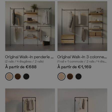
Original Walk-In penderie 3 colonnes
Original Walk-In 3 colonnes penderie avec commode
(2 rails / 4 étagères / 2 rails)
(1 rail + 1 commode / 2 rails / 4 étagères)
À partir de €688
À partir de €1,169