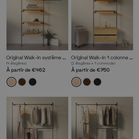
Original Walk-In système d'étagères 1 colonne
Original Walk-In 1 colonne système d'étagères avec commode
(4 étagères)
(2 étagères + 1 commode)
À partir de €462
À partir de €750