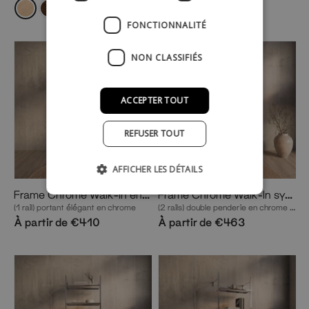
FONCTIONNALITÉ
NON CLASSIFIÉS
ACCEPTER TOUT
REFUSER TOUT
AFFICHER LES DÉTAILS
Frame Chrome Walk-In en 1 rangée
Frame Chrome Walk-In système de dressing en 1 rangée
(1 rail) portant élégant en chrome
(2 rails) double penderie en chrome pour une capacité maximale
À partir de €410
À partir de €463