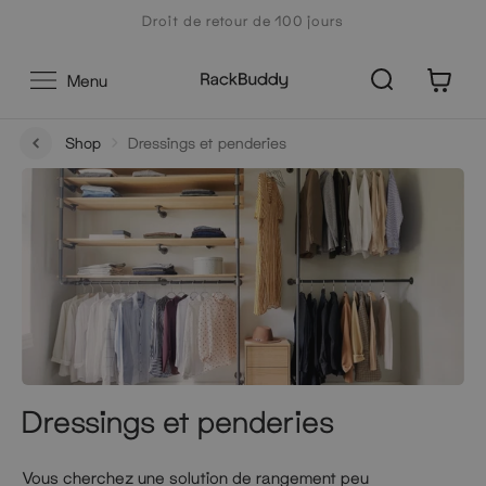
Aller
Droit de retour de 100 jours
au
contenu
0
Menu
Shop
Dressings et penderies
Dressings et penderies
Vous cherchez une solution de rangement peu