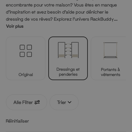
encombrante pour votre maison? Vous êtes en manque
d’inspiration et avez besoin d’aide pour dénicher le
dressing de vos rêves? Explorez l’univers RackBuddy
...
Voir plus
et personnalisez votre penderie en créant une solution de
rangement sur mesure adaptée à vos besoins et à votre
Dressings et
espace. Naviguez sur cette page pour découvrir nos
penderies
différents dressings, choisissez le modèle qui correspond
le mieux à votre style et à votre intérieur.
Avec tringle
Avec tringles +
Dressings et
étagères
Portants à
penderies
Original
vêtements
Alle Filter
Trier
Réinitialiser