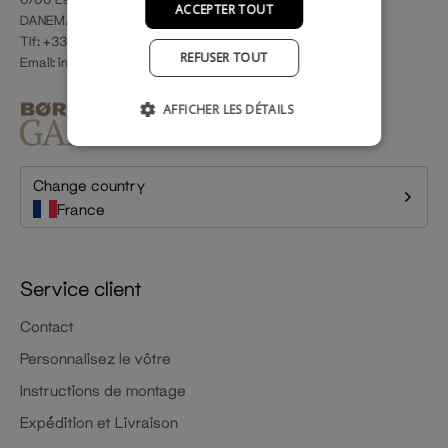
ACCEPTER TOUT
DANEMARK
Tlf: +33 1 85 09 46 10
REFUSER TOUT
Email:
info@rackbuddy.fr
AFFICHER LES DÉTAILS
Change country
France
Service client
Contact
Personnalisez le vôtre
Instructions de montage
Expédition et Livraison