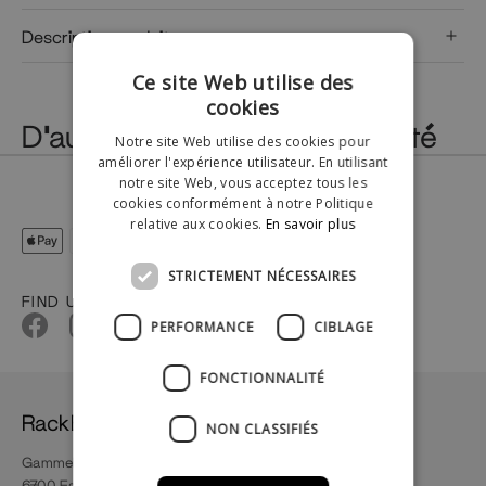
Description produit
Ce site Web utilise des
cookies
D'autres ont également acheté
Notre site Web utilise des cookies pour
améliorer l'expérience utilisateur. En utilisant
notre site Web, vous acceptez tous les
cookies conformément à notre Politique
relative aux cookies.
En savoir plus
STRICTEMENT NÉCESSAIRES
FIND US
PERFORMANCE
CIBLAGE
FONCTIONNALITÉ
RackBuddy
NON CLASSIFIÉS
Gammel Vardevej 66A
6700 Esbjerg