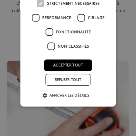
c'est pourquoi nous avons créé une petite boîte à
STRICTEMENT NÉCESSAIRES
matériaux qui contient les échantillons de nos types de
bois et de tuyaux.
PERFORMANCE
CIBLAGE
FONCTIONNALITÉ
Acheter un échantillon de couleur
NON CLASSIFIÉS
ACCEPTER TOUT
REFUSER TOUT
AFFICHER LES DÉTAILS